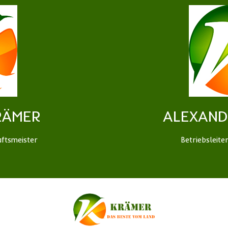
RÄMER
ALEXAND
aftsmeister
Betriebsleite